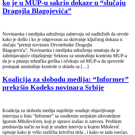
ko je u MUP-u sakrio dokaze u “slučaju
Dragojla Blagojevića”
Novinarska i medijska udruženja zahtevaju od nadležnih da utvrde
kako je došlo i ko je odgovoran za skrivanje ključnog dokaza u
slučaju “pretnji novinaru Drvotehnike Dragojlu
Blagojeviću”. Novinarska i medijska udruženja smatraju da je
zabrinjavajuće objašnjenje Sektora za unutrašnju kontrolu MUP-a
da je u pitanju tehnička greška i očekuju od MUP-a da sprovede
postupak unutrašnje kontrole u skladu sa […]
Koalicija za slobodu medija: “Informer”
prekršio Kodeks novinara Srbije
Koalicija za slobodu medija najoštrije osuđuje objavljivanje
intervjua u listu “Informer” sa osuđenim serijskim silovateljem
Igorom Miloševićem, koji je upravo izašao iz zatvora. Problem
predstavlja način na koji je urađen intervju u kojem Milošević
opisuje kako je vršio različita krivična dela , i kako se tada osećao.