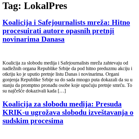
Tag:
LokalPres
Koalicija i Safejournalists mreža: Hitno
procesuirati autore opasnih pretnji
novinarima Danasa
Koalicija za slobodu medija i Safejournalists mreža zahtevaju od
nadležnih organa Republike Srbije da pod hitno preduzmu akciju i
otkriju ko je uputio pretnje listu Danas i novinarima. Organi
gonjenja Republike Srbije su do sada mnogo puta dokazali da su u
stanju da promptno pronađu osobe koje upućuju pretnje smrću. To
su najčešće dokazivali kada […]
Koalicija za slobodu medija: Presuda
KRIK-u ugrožava slobodu izveštavanja o
sudskim procesima