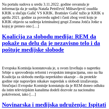
Na portalu sudova u sredu 3.11.2022. godine osvanula je
informacija da je sudija Nataša Petričević Milisavljević osudila
KRIK u slučaju Gašić VS KRIK. Bratislav Gašić tužio je KRIK u
aprilu 2021. godine za povredu ugled i časti zbog vesti koju je
KRIK objavio sa suđenja kriminalnoj grupi Zorana Jotića Jotke u
kojoj je preneo ono […]
Koalicija za slobodu medija: REM da
pokaže na delu da je nezavisno telo i da
poštuje medijske slobode
Evropska Komisija konstatovala je, u svom Izveštaju o napretku
Srbije u sprovođenju reformi i evopskim integracijama, ono na šta
Koalicija za slobodu medija neprekidno ukazuje – da protekle
godine nije napravljen nikakav napredak u slobodi izražavanja.
Stručnjaci Evropske Komisije konstatuju da je REM doneo odluku
da istim televizijskim kanalima dodeli dozvole za nacionalnu
pokrivenost, iako […]
Novinarska i medijska udruženja: Ispitati