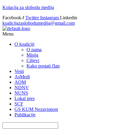
Kolacija za slobodu medija
Facebook-f
Twitter
Instagram
Linkedin
koalicijazaslobodumedija@gmail.com
Menu
O koaliciji
O nama
Misija
Ciljevi
Kako postati član
Vesti
AsMedi
AOM
NDNV
NUNS
Lokal pres
SCF
GS KUM Nezavisnost
Publikacije