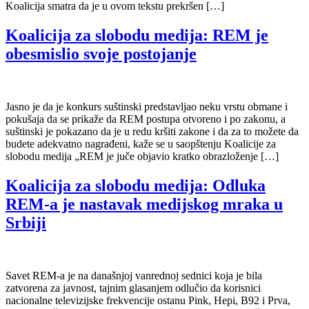
Koalicija smatra da je u ovom tekstu prekršen […]
Koalicija za slobodu medija: REM je
obesmislio svoje postojanje
Jasno je da je konkurs suštinski predstavljao neku vrstu obmane i
pokušaja da se prikaže da REM postupa otvoreno i po zakonu, a
suštinski je pokazano da je u redu kršiti zakone i da za to možete da
budete adekvatno nagrađeni, kaže se u saopštenju Koalicije za
slobodu medija „REM je juče objavio kratko obrazloženje […]
Koalicija za slobodu medija: Odluka
REM-a je nastavak medijskog mraka u
Srbiji
Savet REM-a je na današnjoj vanrednoj sednici koja je bila
zatvorena za javnost, tajnim glasanjem odlučio da korisnici
nacionalne televizijske frekvencije ostanu Pink, Hepi, B92 i Prva,