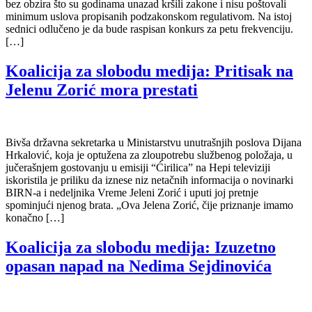
bez obzira što su godinama unazad kršili zakone i nisu poštovali
minimum uslova propisanih podzakonskom regulativom. Na istoj
sednici odlučeno je da bude raspisan konkurs za petu frekvenciju.
[…]
Koalicija za slobodu medija: Pritisak na
Jelenu Zorić mora prestati
Bivša državna sekretarka u Ministarstvu unutrašnjih poslova Dijana
Hrkalović, koja je optužena za zloupotrebu službenog položaja, u
jučerašnjem gostovanju u emisiji “Ćirilica” na Hepi televiziji
iskoristila je priliku da iznese niz netačnih informacija o novinarki
BIRN-a i nedeljnika Vreme Jeleni Zorić i uputi joj pretnje
spominjući njenog brata. „Ova Jelena Zorić, čije priznanje imamo
konačno […]
Koalicija za slobodu medija: Izuzetno
opasan napad na Nedima Sejdinovića