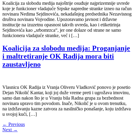
Koalicija za slobodu medija najoštrije osuđuje najprizemnije uvrede
koje je funkcioner vladajuće Srpske napredne stranke izneo na račun
novinara Nedima Sejdinovića, nekadašnjeg predsednika Nezavisnog
društva novinara Vojvodine. Upozoravamo javnost i državne
institucije na izuzetnu opasnost takvih uvreda, kao i etiketirinja
Sejdinovića kao „srbomrzca“, jer one dolaze od strane ne samo
funkcionera vladajuće stranke, već i […]
Koalicija za slobodu medija: Proganjanje
i maltretiranje OK Radija mora biti
zaustavljeno
Vlasnicu OK Radija iz Vranja Oliveru Vladković ponovo je posetio
Dejan Nikolić Kantar, koji joj duže vreme preti i ugrožava imovinu,
samo dan nakon što je u Vranju bila Radna grupa za bezbednost
novinara upravo tim povodom. Inače, Nikolić je u ovom trenutku,
na izdržavanju kazne zatvora za nasilničko ponašanje, koju izdržava
u svojoj kući, […]
←
Previous
Next
→