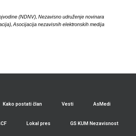
 Vojvodine (NDNV), Nezavisno udruženje novinara
cija), Asocijacija nezavisnih elektronskih medija
Kako postati član
Vesti
AsMedi
SCF
Lokal pres
GS KUM Nezavisnost