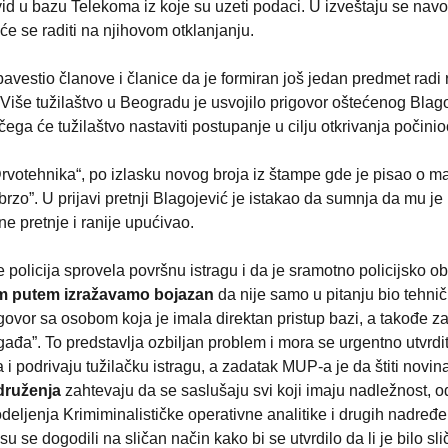
d u bazu Telekoma iz koje su uzeti podaci. U izveštaju se navodi
će se raditi na njihovom otklanjanju.
obavestio članove i članice da je formiran još jedan predmet radi
še tužilaštvo u Beogradu je usvojilo prigovor oštećenog Blagoj
a će tužilaštvo nastaviti postupanje u cilju otkrivanja počinio
votehnika“, po izlasku novog broja iz štampe gde je pisao o mal
rzo”. U prijavi pretnji Blagojević je istakao da sumnja da mu je p
e pretnje i ranije upućivao.
e policija sprovela površnu istragu i da je sramotno policijsko o
m putem izražavamo bojazan
 da nije samo u pitanju bio tehni
ovor sa osobom koja je imala direktan pristup bazi, a takođe za
ađa”. To predstavlja ozbiljan problem i mora se urgentno utvrdit
podrivaju tužilačku istragu, a zadatak MUP-a je da štiti novina
druženja
 zahtevaju da se saslušaju svi koji imaju nadležnost, 
eljenja Krimiminalističke operativne analitike i drugih nadređe
se dogodili na sličan način kako bi se utvrdilo da li je bilo slič