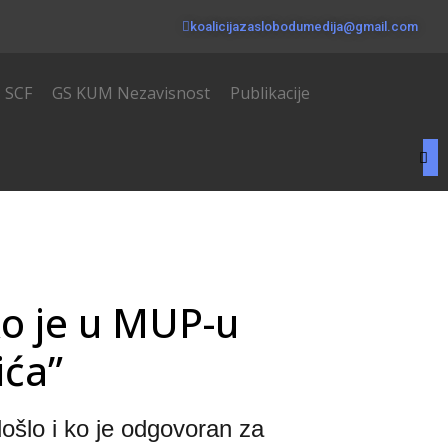
koalicijazaslobodumedija@gmail.com
SCF
GS KUM Nezavisnost
Publikacije
ko je u MUP-u
ića”
šlo i ko je odgovoran za 