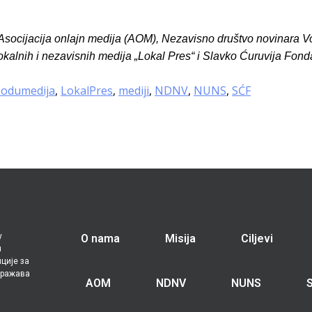
, Asocijacija onlajn medija (AOM), Nezavisno društvo novinara
kalnih i nezavisnih medija „Lokal Pres“ i Slavko Ćuruvija Fonda
obodumedija
,
LokalPres
,
mediji
,
NDNV
,
NUNS
,
SĆF
у
O nama
Misija
Ciljevi
ч
ције за
зражава
AOM
NDNV
NUNS