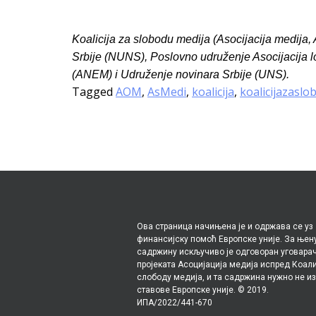
Koalicija za slobodu medija (Asocijacija medija
Srbije (NUNS), Poslovno udruženje Asocijacija lo
(ANEM) i Udruženje novinara Srbije (UNS).
Tagged
AOM
,
AsMedi
,
koalicija
,
koalicijazasl
Ова страница начињена је и одржава се уз
финансијску помоћ Европске уније. За њен
садржину искључиво је одговоран уговара
пројеката Асоцијација медија испред Коали
слободу медија, и та садржина нужно не и
ставове Европске уније. © 2019.
ИПА/2022/441-670