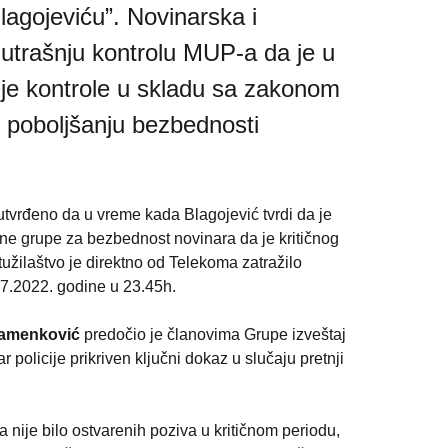
agojeviću”. Novinarska i 
utrašnju kontrolu MUP-a da je u 
je kontrole u skladu sa zakonom 
 poboljšanju bezbednosti 
tvrđeno da u vreme kada Blagojević tvrdi da je 
dne grupe za bezbednost novinara da je kritičnog 
žilaštvo je direktno od Telekoma zatražilo 
.7.2022. godine u 23.45h.
tamenković 
predočio je članovima Grupe izveštaj 
licije prikriven ključni dokaz u slučaju pretnji 
nije bilo ostvarenih poziva u kritičnom periodu, 