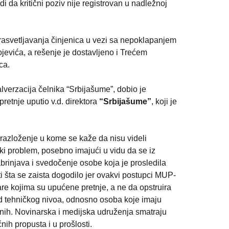
 da kritični poziv nije registrovan u nadležnoj 
 rasvetljavanja činjenica u vezi sa nepoklapanjem 
evića, a rešenje je dostavljeno i Trećem 
ca.
verzacija čelnika “Srbijašume”, dobio je 
retnje uputio v.d. direktora 
“Srbijašume”
, koji je 
brazloženje u kome se kaže da nisu videli 
čki problem, posebno imajući u vidu da se iz 
brinjava i svedočenje osobe koja je prosledila 
i šta se zaista dogodilo jer ovakvi postupci MUP-
re kojima su upućene pretnje, a ne da opstruira 
od tehničkog nivoa, odnosno osoba koje imaju 
nih. Novinarska i medijska udruženja smatraju 
nih propusta i u prošlosti.