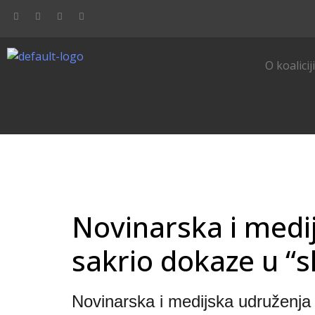
O koalicij
Novinarska i medij
sakrio dokaze u “s
Novinarska i medijska udruženja 