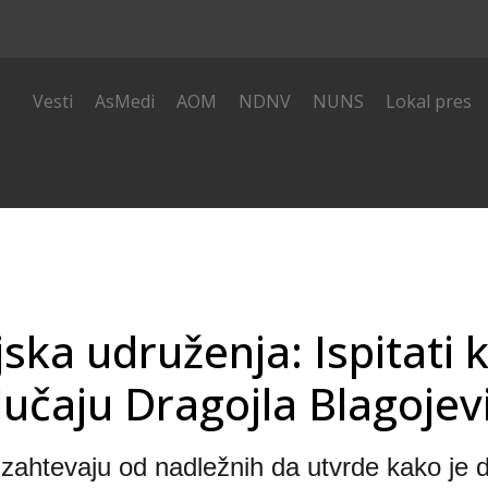
i
Vesti
AsMedi
AOM
NDNV
NUNS
Lokal pres
ska udruženja: Ispitati 
lučaju Dragojla Blagojev
zahtevaju od nadležnih da utvrde kako je do