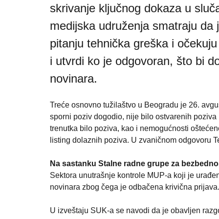
skrivanje ključnog dokaza u sluča
medijska udruženja smatraju da j
pitanju tehnička greška i očeku
i utvrdi ko je odgovoran, što bi
novinara.
Treće osnovno tužilaštvo u Beogradu je 26. avgus
sporni poziv dogodio, nije bilo ostvarenih poziva
trenutka bilo poziva, kao i nemogućnosti oštećen
listing dolaznih poziva. U zvaničnom odgovoru T
Na sastanku Stalne radne grupe za bezbedno
Sektora unutrašnje kontrole MUP-a koji je urađen 
novinara zbog čega je odbačena krivična prijava
U izveštaju SUK-a se navodi da je obavljen razgov