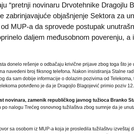
ju “pretnji novinaru Drvotehnike Dragojlu Bl
e zabrinjavajuće objašnjenje Sektora za un
ju od MUP-a da sprovede postupak unutrašn
 doprinelo daljem međusobnom poverenju, a i
ta donelo rešenje o odbačaju krivične prijave zbog toga što je u
 na navedeni broj fiksnog telefona. Nakon insistiranja Stalne ra
og da sam dobije informacije o dolazim pozivima od Telekoma, tu
elekoma potvrđeno je da je Dragojlo Blagojević primio poziv 12
st novinara, zamenik republičkog javnog tužioca Branko S
po nalogu Trećeg osnovnog tužilaštva zbog sumnje da je unutar po
.
or sa osobom iz MUP-a koja je prosledila tužilaštvu izveštaj da 