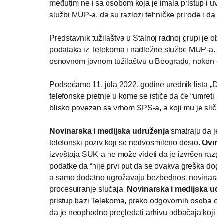
međutim ne i sa osobom koja je imala pristup i uvi
službi MUP-a, da su razlozi tehničke prirode i da 
Predstavnik tužilaštva u Stalnoj radnoj grupi je 
podataka iz Telekoma i nadležne službe MUP-a. Vi
osnovnom javnom tužilaštvu u Beogradu, nakon čeg
Podsećamo 11. jula 2022. godine urednik lista „Dr
telefonske pretnje u kome se ističe da će “umreti b
blisko povezan sa vrhom SPS-a, a koji mu je sličn
Novinarska i medijska udruženja
 smatraju da j
telefonski poziv koji se nedvosmileno desio. 
Ovi
izveštaja SUK-a ne može videti da je izvršen razg
podatke da “nije prvi put da se ovakva greška dog
a samo dodatno ugrožavaju bezbednost novinara i 
procesuiranje slučaja. 
Novinarska i medijska u
pristup bazi Telekoma, preko odgovornih osoba od
da je neophodno pregledati arhivu odbačaja koji su 