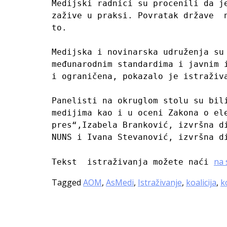
Medijski radnici su procenili da j
zažive u praksi. Povratak države  
to.

Medijska i novinarska udruženja su
međunarodnim standardima i javnim 
i ograničena, pokazalo je istraživa
Panelisti na okruglom stolu su bil
medijima kao i u oceni Zakona o el
pres“,Izabela Branković, izvršna d
NUNS i Ivana Stevanović, izvršna di
na 
Tekst  istraživanja možete naći 
Tagged
AOM
,
AsMedi
,
Istraživanje
,
koalicija
,
k