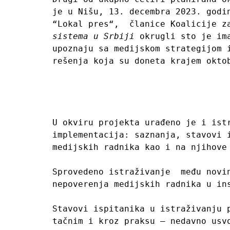
je u Nišu, 13. decembra 2023. godi
“Lokal pres“,  članice Koalicije z
sistema u Srbiji
 okrugli sto je im
upoznaju sa medijskom strategijom 
rešenja koja su doneta krajem oktob
U okviru projekta urađeno je i ist
implementacija: saznanja, stavovi 
medijskih radnika kao i na njihove
Sprovedeno istraživanje  među novi
nepoverenja medijskih radnika u in
Stavovi ispitanika u istraživanju 
tačnim i kroz praksu – nedavno usv