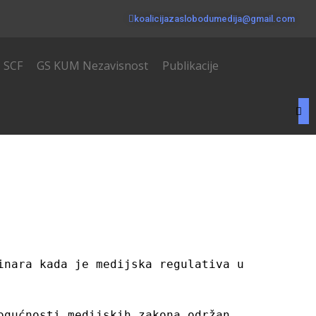
koalicijazaslobodumedija@gmail.com
SCF
GS KUM Nezavisnost
Publikacije
nara kada je medijska regulativa u 
gućnosti medijskih zakona održan 