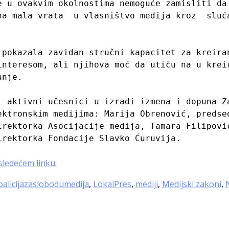
e u ovakvim okolnostima nemoguće zamisliti da 
na mala vrata  u vlasništvo medija kroz  sluča
 pokazala zavidan stručni kapacitet za kreiran
interesom, ali njihova moć da utiču na u kreir
nje.

i aktivni učesnici u izradi izmena i dopuna Za
ektronskim medijima: Marija Obrenović, predsed
irektorka Asocijacije medija, Tamara Filipović
rektorka Fondacije Slavko Ćuruvija.

sledećem linku.
oalicijazaslobodumedija
,
LokalPres
,
mediji
,
Medijski zakoni
,