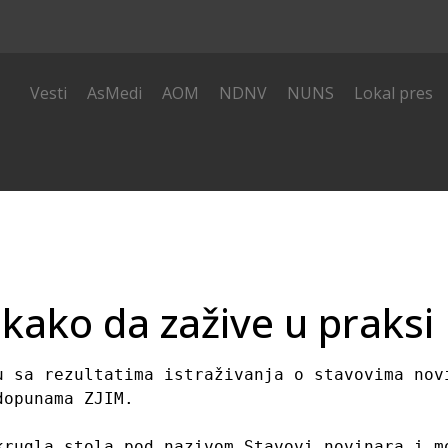
i
Vesti
AsMedi
AOM
NDNV
NUNS
Lokal pres
 kako da zažive u praksi
u sa rezultatima istraživanja o stavovima novi
opunama ZJIM.

krugla stola pod nazivom Stavovi novinara i mo