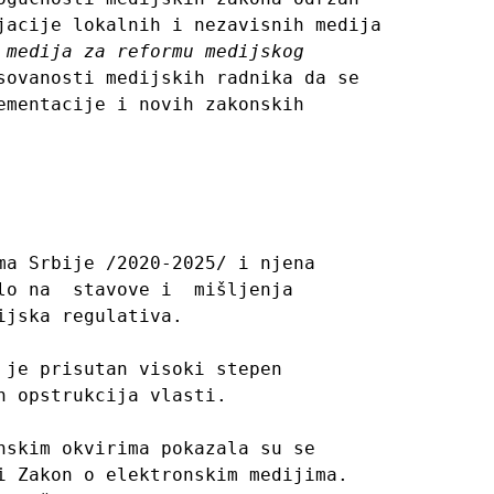
acije lokalnih i nezavisnih medija 
 medija za reformu medijskog 
ovanosti medijskih radnika da se 
mentacije i novih zakonskih 
a Srbije /2020-2025/ i njena 
o na  stavove i  mišljenja 
jska regulativa.

je prisutan visoki stepen 
 opstrukcija vlasti.

skim okvirima pokazala su se 
 Zakon o elektronskim medijima. 