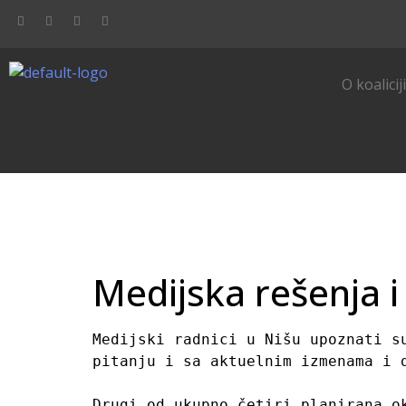
O koalicij
Medijska rešenja i
Medijski radnici u Nišu upoznati s
pitanju i sa aktuelnim izmenama i d
Drugi od ukupno četiri planirana o