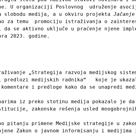
ne. U organizaciji Poslovnog  udruženje asocij
a slobodu medija, a u okviru projekta 
Jačanje
ao za temu  promociju istraživanja o zainteres
i da se aktivno uključe u praćenje njene imple
ra 2023. godine.

raživanje „Strategija razvoja medijskog sistem
i predlozi medijskih radnika“   koje je ukazal
 komentare i predloge kako da se unapredi medi
narima iz preko stotinu medija pokazalo je da 
stitucije, zakonska rešenja usled mnogobrojnih
po pitanju primene Medijske strategije u zakon
ojene Zakon o javnom informisanju i medijima i