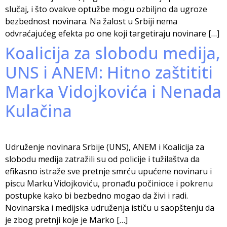
slučaj, i što ovakve optužbe mogu ozbiljno da ugroze
bezbednost novinara. Na žalost u Srbiji nema
odvraćajućeg efekta po one koji targetiraju novinare […]
Koalicija za slobodu medija,
UNS i ANEM: Hitno zaštititi
Marka Vidojkovića i Nenada
Kulačina
Udruženje novinara Srbije (UNS), ANEM i Koalicija za
slobodu medija zatražili su od policije i tužilaštva da
efikasno istraže sve pretnje smrću upućene novinaru i
piscu Marku Vidojkoviću, pronađu počinioce i pokrenu
postupke kako bi bezbedno mogao da živi i radi.
Novinarska i medijska udruženja ističu u saopštenju da
je zbog pretnji koje je Marko […]