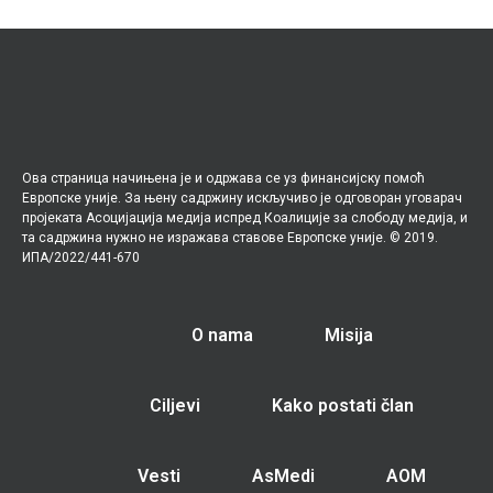
Ова страница начињена је и одржава се уз финансијску помоћ
Европске уније. За њену садржину искључиво је одговоран уговарач
пројеката Асоцијација медија испред Коалиције за слободу медија, и
та садржина нужно не изражава ставове Европске уније. © 2019.
ИПА/2022/441-670
O nama
Misija
Ciljevi
Kako postati član
Vesti
AsMedi
AOM