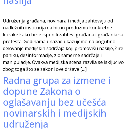
nasilja”
Udruženja građana, novinara i medija zahtevaju od
nadležnih institucija da hitno preduzmu konkretne
korake kako bi se ispunili zahtevi građana i građanki sa
protesta. Godinama unazad ukazujemo na pogubno
delovanje medijskih sadržaja koji promovišu nasilje, šire
paniku, dezinformacije, zlonamerne sadržaje i
manipulacije. Ovakva medijska scena razvila se isključivo
zbog toga što se zakoni ove države […]
Radna grupa za izmene i
dopune Zakona o
oglašavanju bez učešća
novinarskih i medijskih
udruženja