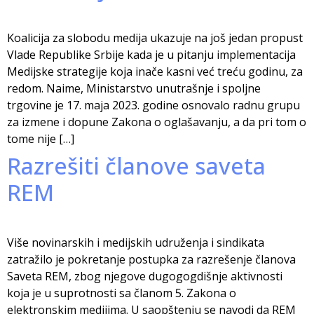
Koalicija za slobodu medija ukazuje na još jedan propust
Vlade Republike Srbije kada je u pitanju implementacija
Medijske strategije koja inače kasni već treću godinu, za
redom. Naime, Ministarstvo unutrašnje i spoljne
trgovine je 17. maja 2023. godine osnovalo radnu grupu
za izmene i dopune Zakona o oglašavanju, a da pri tom o
tome nije […]
Razrešiti članove saveta
REM
Više novinarskih i medijskih udruženja i sindikata
zatražilo je pokretanje postupka za razrešenje članova
Saveta REM, zbog njegove dugogogdišnje aktivnosti
koja je u suprotnosti sa članom 5. Zakona o
elektronskim medijima. U saopštenju se navodi da REM