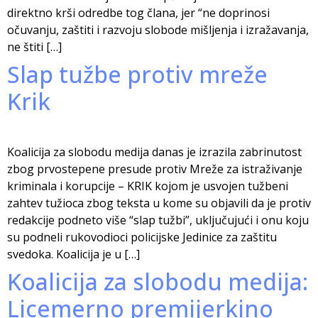
direktno krši odredbe tog člana, jer “ne doprinosi
očuvanju, zaštiti i razvoju slobode mišljenja i izražavanja,
ne štiti […]
Slap tužbe protiv mreže
Krik
Koalicija za slobodu medija danas je izrazila zabrinutost
zbog prvostepene presude protiv Mreže za istraživanje
kriminala i korupcije – KRIK kojom je usvojen tužbeni
zahtev tužioca zbog teksta u kome su objavili da je protiv
redakcije podneto više “slap tužbi”, uključujući i onu koju
su podneli rukovodioci policijske Jedinice za zaštitu
svedoka. Koalicija je u […]
Koalicija za slobodu medija:
Licemerno premijerkino