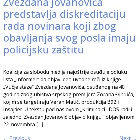
Zvezdana Jovanovića
predstavlja diskreditaciju
rada novinara koji zbog
obavljanja svog posla imaju
policijsku zaštitu
Koalicija za slobodu medija najoštrije osuđuje odluku
lista „Informer“ da objavi deo uvodne reči iz knjige
„Vučje staze“ Zvezdana Jovanovića, osuđenog na 40
godina zbog ubistva srpskog premijera Zorana Đinđića,
kojim se targetiraju Veran Matić, produkcija B92 i
Insajder. U tekstu pod naslovom „Kriminalci i DOS radili
zajedno! Zvezdan Jovanović objavio knjigu!“ objavljenom
22. novembra […]
←
Previous
Next
→