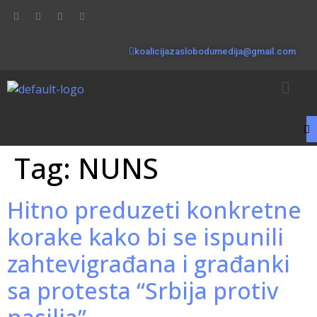
koalicijazaslobodumedija@gmail.com
Tag:
NUNS
Hitno preduzeti konkretne
korake kako bi se ispunili
zahtevigrađana i građanki
sa protesta “Srbija protiv