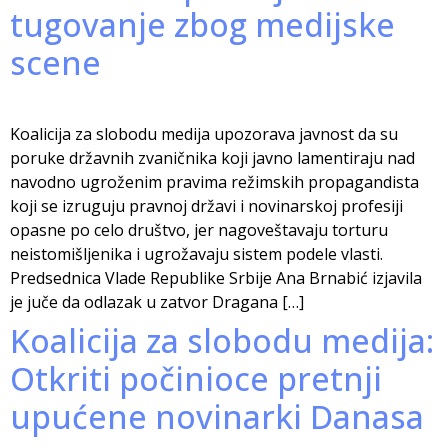
tugovanje zbog medijske
scene
Koalicija za slobodu medija upozorava javnost da su
poruke državnih zvaničnika koji javno lamentiraju nad
navodno ugroženim pravima režimskih propagandista
koji se izruguju pravnoj državi i novinarskoj profesiji
opasne po celo društvo, jer nagoveštavaju torturu
neistomišljenika i ugrožavaju sistem podele vlasti.
Predsednica Vlade Republike Srbije Ana Brnabić izjavila
je juče da odlazak u zatvor Dragana […]
Koalicija za slobodu medija:
Otkriti počinioce pretnji
upućene novinarki Danasa