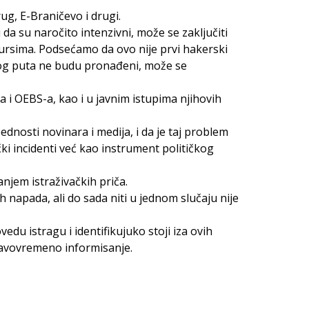
ug, E-Braničevo i drugi.
 da su naročito intenzivni, može se zaključiti
ursima. Podsećamo da ovo nije prvi hakerski
 ovog puta ne budu pronađeni, može se
i OEBS-a, kao i u javnim istupima njihovih
dnosti novinara i medija, i da je taj problem
čki incidenti već kao instrument političkog
njem istraživačkih priča.
 napada, ali do sada niti u jednom slučaju nije
edu istragu i identifikujuko stoji iza ovih
pravovremeno informisanje.