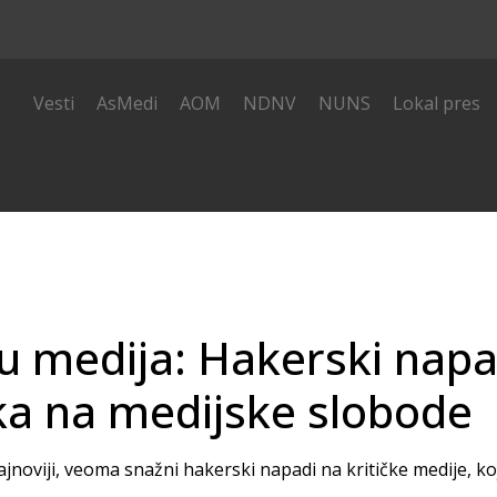
i
Vesti
AsMedi
AOM
NDNV
NUNS
Lokal pres
du medija: Hakerski napa
aka na medijske slobode
jnoviji, veoma snažni hakerski napadi na kritičke medije, k