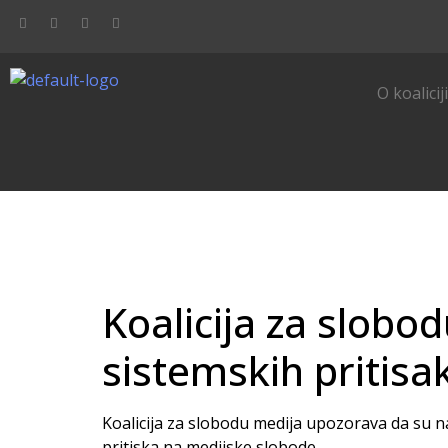
O koalicij
Koalicija za slobo
sistemskih pritis
Koalicija za slobodu medija upozorava da su na
pritiska na medijske slobode.