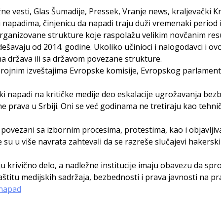
e vesti, Glas Šumadije, Pressek, Vranje news, kraljevački Kr
ni napadima, činjenicu da napadi traju duži vremenaki period i
organizovane strukture koje raspolažu velikim novčanim res
 dešavaju od 2014. godine. Ukoliko učinioci i nalogodavci i
a država ili sa državom povezane strukture.
ojnim izveštajima Evropske komisije, Evropskog parlamenta 
ki napadi na kritičke medije deo eskalacije ugrožavanja bezbe
e prava u Srbiji. Oni se već godinama ne tretiraju kao tehni
povezani sa izbornim procesima, protestima, kao i objavljiva
su u više navrata zahtevali da se razreše slučajevi hakerskih
 krivično delo, a nadležne institucije imaju obavezu da sprov
aštitu medijskih sadržaja, bezbednosti i prava javnosti na 
inapad