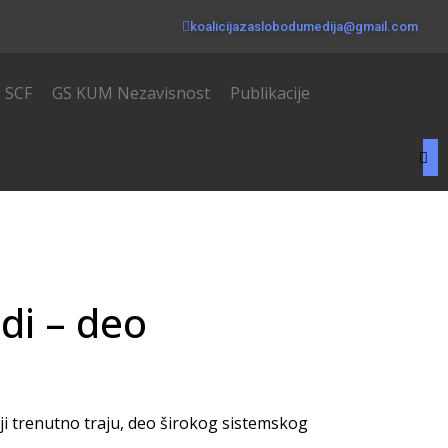
koalicijazaslobodumedija@gmail.com
SCF
GS KUM Nezavisnost
Publikacije
di – deo
oji trenutno traju, deo širokog sistemskog