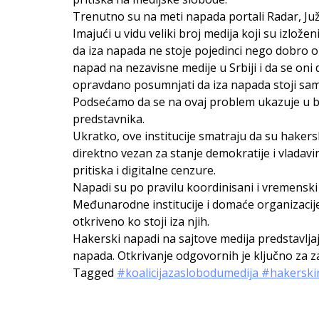
Trenutno su na meti napada portali Radar, Južn
Imajući u vidu veliki broj medija koji su izlože
da iza napada ne stoje pojedinci nego dobro 
napad na nezavisne medije u Srbiji i da se oni
opravdano posumnjati da iza napada stoji sam
Podsećamo da se na ovaj problem ukazuje u br
predstavnika.
Ukratko, ove institucije smatraju da su hakers
direktno vezan za stanje demokratije i vladavin
pritiska i digitalne cenzure.
Napadi su po pravilu koordinisani i vremenski 
Međunarodne institucije i domaće organizacije 
otkriveno ko stoji iza njih.
Hakerski napadi na sajtove medija predstavljaju
napada. Otkrivanje odgovornih je ključno za z
Tagged
#koalicijazaslobodumedija #hakersk