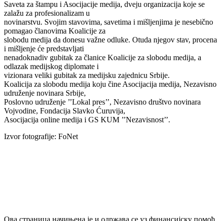
Saveta za štampu i Asocijacije medija, dveju organizacija koje se
zalažu za profesionalizam u
novinarstvu. Svojim stavovima, savetima i mišljenjima je nesebično
pomagao članovima Koalicije za
slobodu medija da donesu važne odluke. Otuda njegov stav, procena
i mišljenje će predstavljati
nenadoknadiv gubitak za članice Koalicije za slobodu medija, a
odlazak medijskog diplomate i
vizionara veliki gubitak za medijsku zajednicu Srbije.
Koalicija za slobodu medija koju čine Asocijacija medija, Nezavisno
udruženje novinara Srbije,
Poslovno udruženje ’’Lokal pres’’, Nezavisno društvo novinara
Vojvodine, Fondacija Slavko Ćuruvija,
Asocijacija online medija i GS KUM ’’Nezavisnost’’.
Izvor fotografije: FoNet
Ова страница начињена је и одржава се уз финансијску помоћ