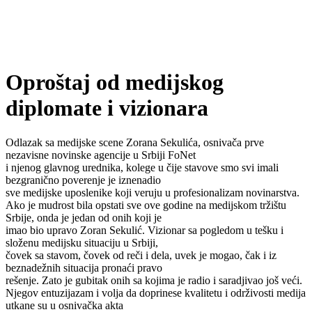
Oproštaj od medijskog
diplomate i vizionara
Odlazak sa medijske scene Zorana Sekulića, osnivača prve
nezavisne novinske agencije u Srbiji FoNet
i njenog glavnog urednika, kolege u čije stavove smo svi imali
bezgranično poverenje je iznenadio
sve medijske uposlenike koji veruju u profesionalizam novinarstva.
Ako je mudrost bila opstati sve ove godine na medijskom tržištu
Srbije, onda je jedan od onih koji je
imao bio upravo Zoran Sekulić. Vizionar sa pogledom u tešku i
složenu medijsku situaciju u Srbiji,
čovek sa stavom, čovek od reči i dela, uvek je mogao, čak i iz
beznadežnih situacija pronaći pravo
rešenje. Zato je gubitak onih sa kojima je radio i saradjivao još veći.
Njegov entuzijazam i volja da doprinese kvalitetu i održivosti medija
utkane su u osnivačka akta