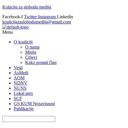
Kolacija za slobodu medija
Facebook-f
Twitter
Instagram
Linkedin
koalicijazaslobodumedija@gmail.com
Menu
O koaliciji
O nama
Misija
Ciljevi
Kako postati član
Vesti
AsMedi
AOM
NDNV
NUNS
Lokal pres
SCF
GS KUM Nezavisnost
Publikacije