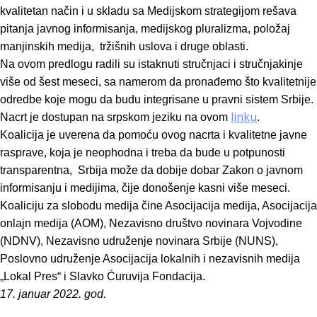
kvalitetan način i u skladu sa Medijskom strategijom rešava
pitanja javnog informisanja, medijskog pluralizma, položaj
manjinskih medija, tržišnih uslova i druge oblasti.
Na ovom predlogu radili su istaknuti stručnjaci i stručnjakinje
više od šest meseci, sa namerom da pronađemo što kvalitetnije
odredbe koje mogu da budu integrisane u pravni sistem Srbije.
linku
Nacrt je dostupan na srpskom jeziku na ovom
.
Koalicija je uverena da pomoću ovog nacrta i kvalitetne javne
rasprave, koja je neophodna i treba da bude u potpunosti
transparentna, Srbija može da dobije dobar Zakon o javnom
informisanju i medijima, čije donošenje kasni više meseci.
Koaliciju za slobodu medija čine Asocijacija medija, Asocijacija
onlajn medija (AOM), Nezavisno društvo novinara Vojvodine
(NDNV), Nezavisno udruženje novinara Srbije (NUNS),
Poslovno udruženje Asocijacija lokalnih i nezavisnih medija
„Lokal Pres“ i Slavko Ćuruvija Fondacija.
17. januar 2022. god.