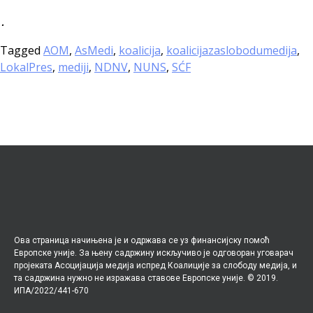
.
Tagged
AOM
,
AsMedi
,
koalicija
,
koalicijazaslobodumedija
,
LokalPres
,
mediji
,
NDNV
,
NUNS
,
SĆF
Ова страница начињена је и одржава се уз финансијску помоћ
Европске уније. За њену садржину искључиво је одговоран уговарач
пројеката Асоцијација медија испред Коалиције за слободу медија, и
та садржина нужно не изражава ставове Европске уније. © 2019.
ИПА/2022/441-670