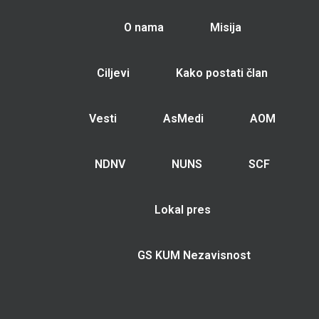
O nama
Misija
Ciljevi
Kako postati član
Vesti
AsMedi
AOM
NDNV
NUNS
SCF
Lokal pres
GS KUM Nezavisnost