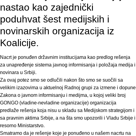
nastao kao zajednički
poduhvat šest medijskih i
novinarskih organizacija iz
Koalicije.
Nacrt je ponuđen državnim institucijama kao predlog rešenja
za unapređenje sistema javnog informisanja i položaja medija i
novinara u Srbiji.
Za ovaj potez smo se odlučili nakon što smo se suočili sa
velikim izazovima u aktuelnoj Radnoj grupi za izmene i dopune
Zakona o javnom informisanju i medijma, u kojoj veliki broj
GONGO (vladine-nevladine organizacije) organizacija
predlaže rešenja koja nisu u skladu sa Medijskom strategijom i
sa pravnim aktima Srbije, a na šta smo upozorili i Vladu Srbije i
resorno Ministarstvo.
Smatramo da je rešenje koje je ponuđeno u našem nacrtu na