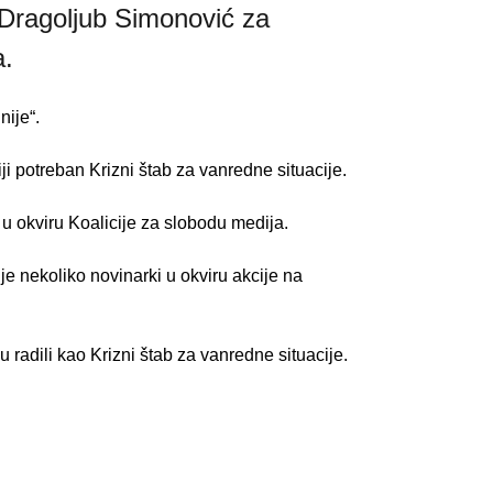
Dragoljub Simonović za 
a.
nije“.
 potreban Krizni štab za vanredne situacije.
u okviru Koalicije za slobodu medija.
e nekoliko novinarki u okviru akcije na 
 radili kao Krizni štab za vanredne situacije.
.