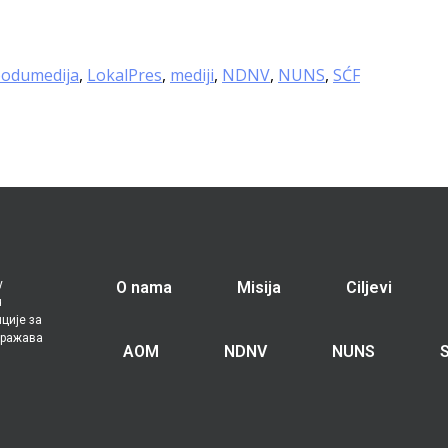
obodumedija
,
LokalPres
,
mediji
,
NDNV
,
NUNS
,
SĆF
у
O nama
Misija
Ciljevi
ч
ције за
зражава
AOM
NDNV
NUNS