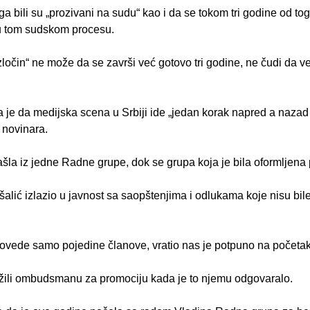
bili su „prozivani na sudu“ kao i da se tokom tri godine od tog
u tom sudskom procesu.
ločin“ ne može da se završi već gotovo tri godine, ne čudi da već
a je da medijska scena u Srbiji ide „jedan korak napred a nazad 
 novinara.
zašla iz jedne Radne grupe, dok se grupa koja je bila oformljen
alić izlazio u javnost sa saopštenjima i odlukama koje nisu bil
 povede samo pojedine članove, vratio nas je potpuno na početak 
užili ombudsmanu za promociju kada je to njemu odgovaralo.