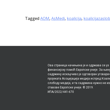
Tagged
AOM
,
AsMedi
,
koalicija
,
koalicijazasl
Ова страница начињена је и одржава се уз
финансијску помоћ Европске уније. За њен
садржину искључиво је одговоран уговара
пројеката Асоцијација медија испред Коали
слободу медија, и та садржина нужно не и
ставове Европске уније. © 2019.
ИПА/2022/441-670