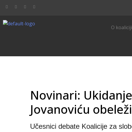
O koalicij
Novinari: Ukidanj
Jovanoviću obelež
Učesnici debate Koalicije za slob