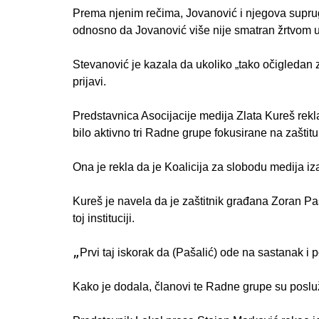
Prema njenim rečima, Jovanović i njegova supruga 
odnosno da Jovanović više nije smatran žrtvom 
Stevanović je kazala da ukoliko „tako očigledan z
prijavi.
Predstavnica Asocijacije medija Zlata Kureš rekl
bilo aktivno tri Radne grupe fokusirane na zaštitu
Ona je rekla da je Koalicija za slobodu medija i
Kureš je navela da je zaštitnik građana Zoran Paš
toj instituciji.
„
Prvi taj iskorak da (Pašalić) ode na sastanak i
Kako je dodala, članovi te Radne grupe su posl