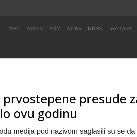
i
Vesti
AsMedi
AOM
NDNV
NUNS
Lokal pres
e prvostepene presude z
ilo ovu godinu
odu medija pod nazivom saglasili su se da j