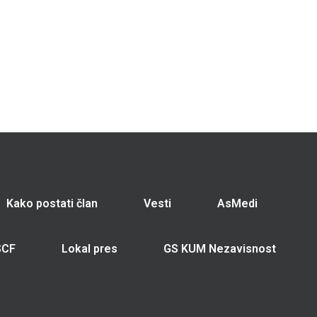
Kako postati član
Vesti
AsMedi
SCF
Lokal pres
GS KUM Nezavisnost