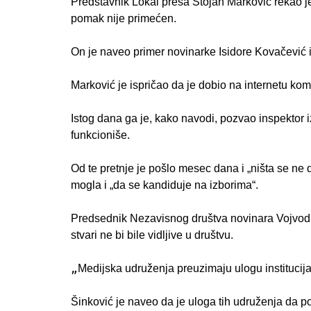
Predstavnik Lokal presa Stojan Marković rekao 
pomak nije primećen.
On je naveo primer novinarke Isidore Kovačević iz
Marković je ispričao da je dobio na internetu kome
Istog dana ga je, kako navodi, pozvao inspektor i
funkcioniše.
Od te pretnje je pošlo mesec dana i „ništa se ne 
mogla i „da se kandiduje na izborima“.
Predsednik Nezavisnog društva novinara Vojvodin
stvari ne bi bile vidljive u društvu.
„
Medijska udruženja preuzimaju ulogu institucija“
Šinković je naveo da je uloga tih udruženja da p