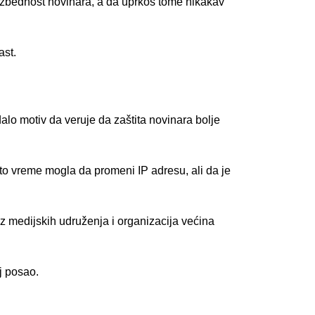
zbednost novinara, a da uprkos tome nikakav 
ast.
lo motiv da veruje da zaštita novinara bolje 
 to vreme mogla da promeni IP adresu, ali da je 
 medijskih udruženja i organizacija većina 
j posao.