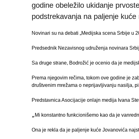
godine obeležilo ukidanje prvos
podstrekavanja na paljenje kuće 
Novinari su na debati „Medijska scena Srbije u 202
Predsednik Nezavisnog udruženja novinara Srbije 
Sa druge strane, Bodrožić je ocenio da je medijs
Prema njegovim rečima, tokom ove godine je zabele
društvenim mrežama o neprijavljivanju nasilja, pi
Predstavnica Asocijacije onlajn medija Ivana Stev
„
Mi konstantno funkcionišemo kao da je vanredno
Ona je rekla da je paljenje kuće Jovanovića najstr