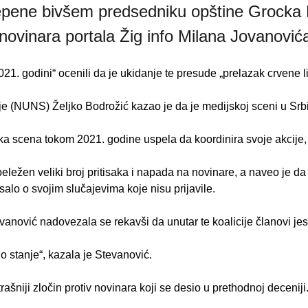
tepene bivšem predsedniku opštine Grocka 
novinara portala Žig info Milana Jovanović
1. godini“ ocenili da je ukidanje te presude „prelazak crvene li
(NUNS) Željko Bodrožić kazao je da je medijskoj sceni u Srbiji
ka scena tokom 2021. godine uspela da koordinira svoje akcije, 
žen veliki broj pritisaka i napada na novinare, a naveo je da j
salo o svojim slučajevima koje nisu prijavile.
anović nadovezala se rekavši da unutar te koalicije članovi jesu
 stanje“, kazala je Stevanović.
ašniji zločin protiv novinara koji se desio u prethodnoj deceniji