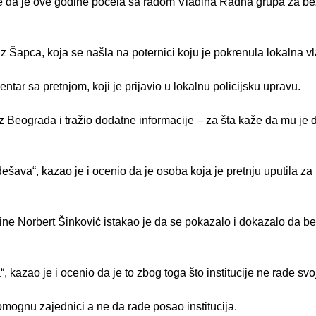
je da je ove godine počela sa radom Vladina Radna grupa za be
 Šapca, koja se našla na poternici koju je pokrenula lokalna vl
ntar sa pretnjom, koji je prijavio u lokalnu policijsku upravu.
z Beograda i tražio dodatne informacije – za šta kaže da mu je da
dešava“, kazao je i ocenio da je osoba koja je pretnju uputila za
e Norbert Šinković istakao je da se pokazalo i dokazalo da bez
, kazao je i ocenio da je to zbog toga što institucije ne rade svo
omognu zajednici a ne da rade posao institucija.