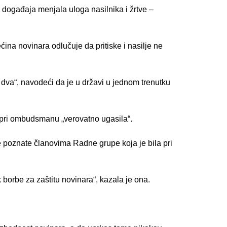
 događaja menjala uloga nasilnika i žrtve – 
ina novinara odlučuje da pritiske i nasilje ne 
dva“, navodeći da je u državi u jednom trenutku 
a pri ombudsmanu „verovatno ugasila“.
e poznate članovima Radne grupe koja je bila pri 
borbe za zaštitu novinara“, kazala je ona.