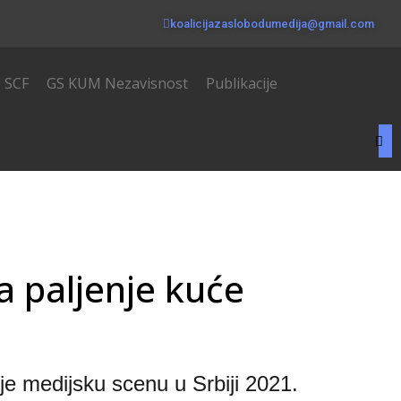
koalicijazaslobodumedija@gmail.com
SCF
GS KUM Nezavisnost
Publikacije
a paljenje kuće
e medijsku scenu u Srbiji 2021. 