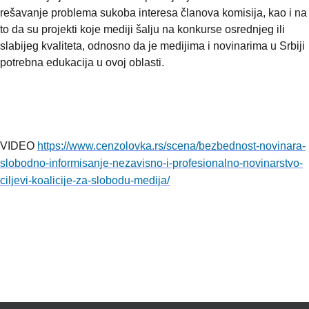
rešavanje problema sukoba interesa članova komisija, kao i na 
to da su projekti koje mediji šalju na konkurse osrednjeg ili 
slabijeg kvaliteta, odnosno da je medijima i novinarima u Srbiji 
potrebna edukacija u ovoj oblasti.
VIDEO 
https://www.cenzolovka.rs/scena/bezbednost-novinara-
slobodno-informisanje-nezavisno-i-profesionalno-novinarstvo-
ciljevi-koalicije-za-slobodu-medija/