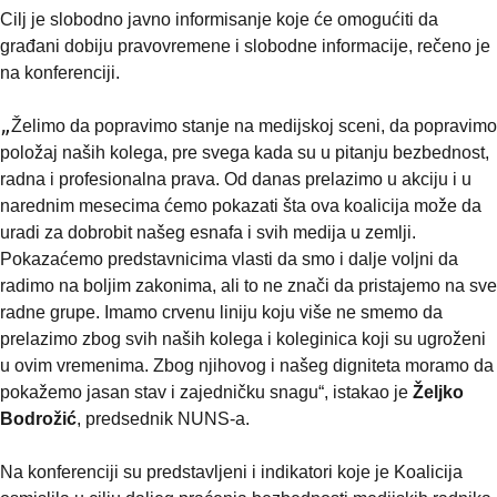
Cilj je slobodno javno informisanje koje će omogućiti da 
građani dobiju pravovremene i slobodne informacije, rečeno je 
na konferenciji.
„
Želimo da popravimo stanje na medijskoj sceni, da popravimo 
položaj naših kolega, pre svega kada su u pitanju bezbednost, 
radna i profesionalna prava. Od danas prelazimo u akciju i u 
narednim mesecima ćemo pokazati šta ova koalicija može da 
uradi za dobrobit našeg esnafa i svih medija u zemlji. 
Pokazaćemo predstavnicima vlasti da smo i dalje voljni da 
radimo na boljim zakonima, ali to ne znači da pristajemo na sve 
radne grupe. Imamo crvenu liniju koju više ne smemo da 
prelazimo zbog svih naših kolega i koleginica koji su ugroženi 
u ovim vremenima. Zbog njihovog i našeg digniteta moramo da 
pokažemo jasan stav i zajedničku snagu“, istakao je 
Željko 
Bodrožić
, predsednik NUNS-a.
Na konferenciji su predstavljeni i indikatori koje je Koalicija 