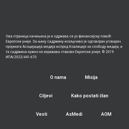
Ова страница начињена је и одржава се уз финансијску помоћ
Европске уније. За њену садржину искључиво је одговоран уговарач
пројеката Асоцијација медија испред Коалиције за слободу медија, и
та садржина нужно не изражава ставове Европске уније. © 2019.
ИПА/2022/441-670
O nama
Misija
Ciljevi
Kako postati član
Vesti
AsMedi
AOM