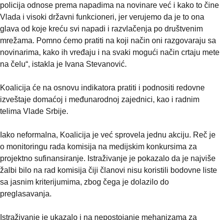
policija odnose prema napadima na novinare već i kako to čine 
Vlada i visoki državni funkcioneri, jer verujemo da je to ona 
glava od koje kreću svi napadi i razvlačenja po društvenim 
mrežama. Pomno ćemo pratiti na koji način oni razgovaraju sa 
novinarima, kako ih vređaju i na svaki mogući način crtaju mete 
na čelu“, istakla je Ivana Stevanović.
Koalicija će na osnovu indikatora pratiti i podnositi redovne 
izveštaje domaćoj i međunarodnoj zajednici, kao i radnim 
telima Vlade Srbije.
Iako neformalna, Koalicija je već sprovela jednu akciju. Reč je 
o monitoringu rada komisija na medijskim konkursima za 
projektno sufinansiranje. Istraživanje je pokazalo da je najviše 
žalbi bilo na rad komisija čiji članovi nisu koristili bodovne liste 
sa jasnim kriterijumima, zbog čega je dolazilo do 
preglasavanja.
Istraživanje je ukazalo i na nepostojanje mehanizama za 