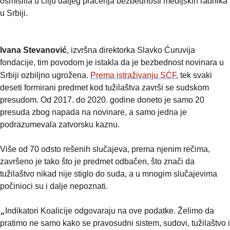
osmislila u cilju daljeg praćenja bezbednosti medijskih radnika 
u Srbiji.
Ivana Stevanović
, izvršna direktorka Slavko Ćuruvija 
fondacije, tim povodom je istakla da je bezbednost novinara u 
Srbiji ozbiljno ugrožena. 
Prema istraživanju SĆF
, tek svaki 
deseti formirani predmet kod tužilaštva završi se sudskom 
presudom. Od 2017. do 2020. godine doneto je samo 20 
presuda zbog napada na novinare, a samo jedna je 
podrazumevala zatvorsku kaznu.
Više od 70 odsto rešenih slučajeva, prema njenim rečima, 
završeno je tako što je predmet odbačen, što znači da 
tužilaštvo nikad nije stiglo do suda, a u mnogim slučajevima 
počinioci su i dalje nepoznati.
„
Indikatori Koalicije odgovaraju na ove podatke. Želimo da 
pratimo ne samo kako se pravosudni sistem, sudovi, tužilaštvo i 