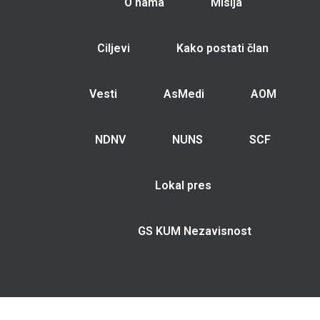
O nama
Misija
Ciljevi
Kako postati član
Vesti
AsMedi
AOM
NDNV
NUNS
SCF
Lokal pres
GS KUM Nezavisnost