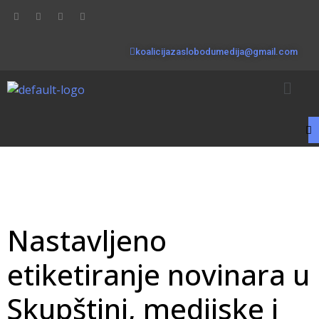
koalicijazaslobodumedija@gmail.com
Nastavljeno
etiketiranje novinara u
Skupštini, medijske i