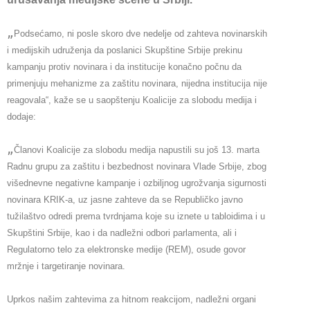
„
Podsećamo, ni posle skoro dve nedelje od zahteva novinarskih 
i medijskih udruženja da poslanici Skupštine Srbije prekinu 
kampanju protiv novinara i da institucije konačno počnu da 
primenjuju mehanizme za zaštitu novinara, nijedna institucija nije 
reagovala“, kaže se u saopštenju Koalicije za slobodu medija i 
dodaje:
„
Članovi Koalicije za slobodu medija napustili su još 13. marta 
Radnu grupu za zaštitu i bezbednost novinara Vlade Srbije, zbog 
višednevne negativne kampanje i ozbiljnog ugrožvanja sigurnosti 
novinara KRIK-a, uz jasne zahteve da se Republičko javno 
tužilaštvo odredi prema tvrdnjama koje su iznete u tabloidima i u 
Skupštini Srbije, kao i da nadležni odbori parlamenta, ali i 
Regulatorno telo za elektronske medije (REM), osude govor 
mržnje i targetiranje novinara.
Uprkos našim zahtevima za hitnom reakcijom, nadležni organi 