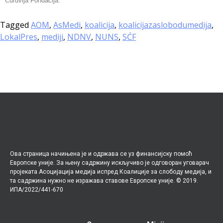
Ćuruvija Fondacija.
Tagged
AOM
,
AsMedi
,
koalicija
,
koalicijazaslobodumedija
,
LokalPres
,
mediji
,
NDNV
,
NUNS
,
SĆF
Ова страница начињена је и одржава се уз финансијску помоћ
Европске уније. За њену садржину искључиво је одговоран уговарач
пројеката Асоцијација медија испред Коалиције за слободу медија, и
та садржина нужно не изражава ставове Европске уније. © 2019.
ИПА/2022/441-670