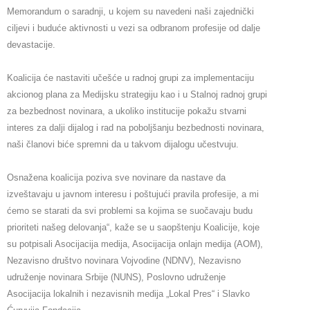
Memorandum o saradnji, u kojem su navedeni naši zajednički 
ciljevi i buduće aktivnosti u vezi sa odbranom profesije od dalje 
devastacije.
Koalicija će nastaviti učešće u radnoj grupi za implementaciju 
akcionog plana za Medijsku strategiju kao i u Stalnoj radnoj grupi 
za bezbednost novinara, a ukoliko institucije pokažu stvarni 
interes za dalji dijalog i rad na poboljšanju bezbednosti novinara, 
naši članovi biće spremni da u takvom dijalogu učestvuju.
Osnažena koalicija poziva sve novinare da nastave da 
izveštavaju u javnom interesu i poštujući pravila profesije, a mi 
ćemo se starati da svi problemi sa kojima se suočavaju budu 
prioriteti našeg delovanja“, kaže se u saopštenju Koalicije, koje 
su potpisali Asocijacija medija, Asocijacija onlajn medija (AOM), 
Nezavisno društvo novinara Vojvodine (NDNV), Nezavisno 
udruženje novinara Srbije (NUNS), Poslovno udruženje 
Asocijacija lokalnih i nezavisnih medija „Lokal Pres“ i Slavko 