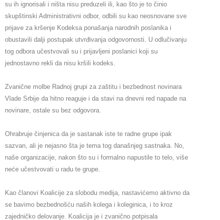
su ih ignorisali i ništa nisu preduzeli ili, kao što je to činio 
skupštinski Administrativni odbor, odbili su kao neosnovane sve 
prijave za kršenje Kodeksa ponašanja narodnih poslanika i 
obustavili dalji postupak utvrđivanja odgovornosti. U odlučivanju 
tog odbora učestvovali su i prijavljeni poslanici koji su 
jednostavno rekli da nisu kršili kodeks.
Zvanične molbe Radnoj grupi za zaštitu i bezbednost novinara 
Vlade Srbije da hitno reaguje i da stavi na dnevni red napade na 
novinare, ostale su bez odgovora.
Ohrabruje činjenica da je sastanak iste te radne grupe ipak 
sazvan, ali je nejasno šta je tema tog današnjeg sastnaka. No, 
naše organizacije, nakon što su i formalno napustile to telo, više 
neće učestvovati u radu te grupe.
Kao članovi Koalicije za slobodu medija, nastavićemo aktivno da 
se bavimo bezbednošću naših kolega i koleginica, i to kroz 
zajedničko delovanje. Koalicija je i zvanično potpisala 